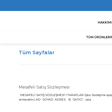
HAKKIM
TÜM ÜRÜNLERİ
Tüm Sayfalar
Mesafeli Satış Sözleşmesi
MESAFELİ SATIŞ SÖZLEŞMESİ 1.TARAFLAR İşbu Sözleşme aşağıdaki t
anılacaktır) AD- SOYAD: ADRES: B. ‘SATICI’ ; (söz ...