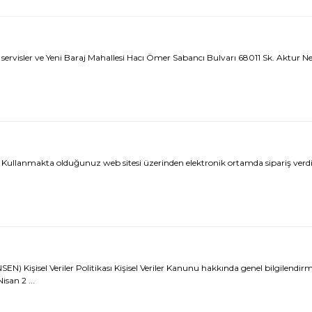
sler ve Yeni Baraj Mahallesi Hacı Ömer Sabancı Bulvarı 68011 Sk. Aktur Neh
nmakta olduğunuz web sitesi üzerinden elektronik ortamda sipariş verdiğin
isel Veriler Politikası Kişisel Veriler Kanunu hakkında genel bilgilendirme
san 2 ...