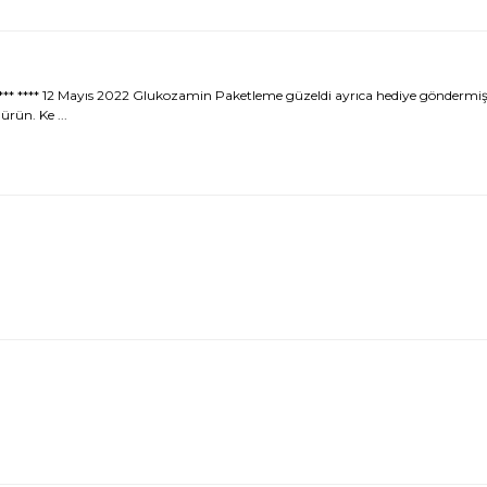
** 12 Mayıs 2022 Glukozamin Paketleme güzeldi ayrıca hediye göndermişler
rün. Ke ...