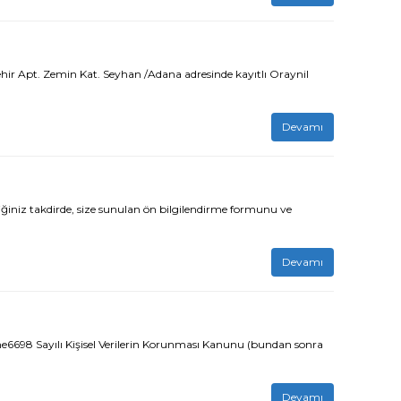
ir Apt. Zemin Kat. Seyhan /Adana adresinde kayıtlı Oraynil
Devamı
iz takdirde, size sunulan ön bilgilendirme formunu ve
Devamı
6698 Sayılı Kişisel Verilerin Korunması Kanunu (bundan sonra
Devamı