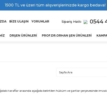
1500 TL ve üzeri tüm alışverişlerinizde kargo bedava!
0544 4
Sipariş Hattı
IZDA
BİZE ULAŞIN
YORUMLAR
MİZ
DRŞEN ÜRÜNLERİ
PROF.DR.ORHAN ŞEN ÜRÜNLERİ
KAMPA
araflar arasında aşağıda belirtilen hüküm ve şartlar çerçevesinde imzalanm