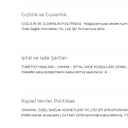
Gizlilik ve Güvenlik
GİZLİLİK VE GÜVENLİK POLİTİKASI Mağazamızda verilen tüm servi
Özel Sağlık Hizmetleri Tic. Ltd. Şti. firmamıza aittir ...
İptal ve İade Şartları
TÜKETİCİ HAKLARI – CAYMA – İPTAL İADE KOŞULLARI GENEL: Kulla
mesafeli satış sözleşmesini kabul etmiş sayılırsınız. A ...
Kişisel Veriler Politikası
ORAYNİL ÖZEL SAĞLIK HİZMETLERİ TİC.LTD.ŞTİ (PROFORHANSEN) Kiş
KVKK olarak anılacaktır) 24 Mart 2016 tarihinde kabul edilmiş, 7 Ni