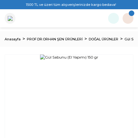
1500 TL ve üzeri tüm alışverişlerinizde kargo bedava!
Anasayfa
PROF.DR.ORHAN ŞEN ÜRÜNLERİ
DOĞAL ÜRÜNLER
Gül Sab